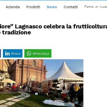
Azienda
Prodotti
News
Contatti
Pietra di Lus
iore” Lagnasco celebra la frutticoltur
 tradizione
Share
WhatsApp