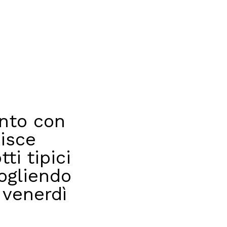
ento con
nisce
ti tipici
cogliendo
e venerdì