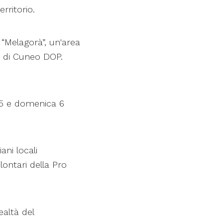
rritorio.
“Melagorà”, un'area
do di Cuneo DOP.
o 5 e domenica 6
iani locali
lontari della Pro
ealtà del