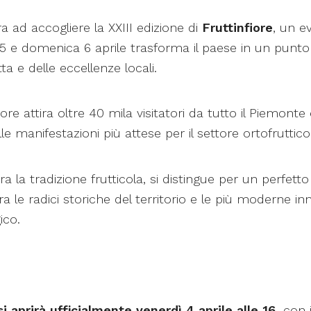
ra ad accogliere la XXIII edizione di
Fruttinfiore
, un e
5 e domenica 6 aprile trasforma il paese in un punto 
tta e delle eccellenze locali.
ore attira oltre 40 mila visitatori da tutto il Piemonte
e manifestazioni più attese per il settore ortofruttic
a la tradizione frutticola, si distingue per un perfetto 
ra le radici storiche del territorio e le più moderne i
ico.
i aprirà ufficialmente venerdì 4 aprile alle 16,
con i