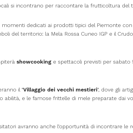
ali si incontrano per raccontare la frutticoltura del te
menti dedicati ai prodotti tipici del Piemonte con 
boli del territorio: la Mela Rossa Cuneo IGP e il Cru
spiterà
showcooking
e spettacoli previsti per sabat
ranno il "
Villaggio dei vecchi mestieri
", dove gli artig
 abilità, e le famose frittelle di mele preparate dai vo
isitatori avranno anche l’opportunità di incontrare le r