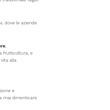
ivi, dove le aziende
ore
,
frutticoltura, e
vita alla
zione e
za mai dimenticare