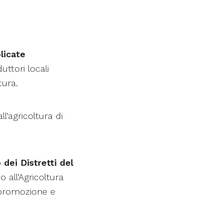
licate
uttori locali
tura.
ll’agricoltura di
o dei Distretti del
o all’Agricoltura
a promozione e