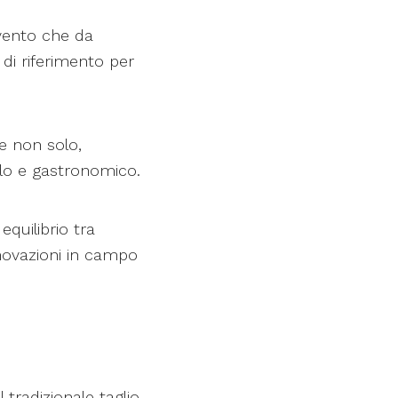
vento che da
di riferimento per
 e non solo,
olo e gastronomico.
equilibrio tra
nnovazioni in campo
l tradizionale taglio