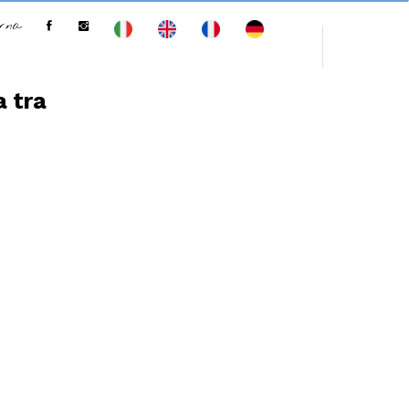
erna
a tra