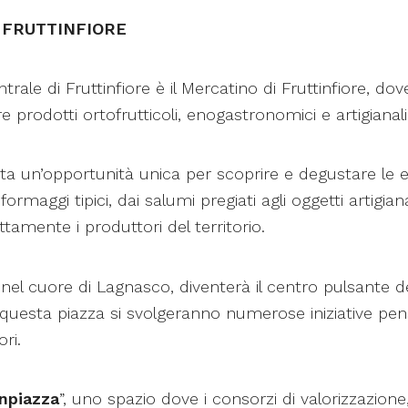
 FRUTTINFIORE
rale di Fruttinfiore è il Mercatino di Fruttinfiore, dove 
prodotti ortofrutticoli, enogastronomici e artigianali ti
a un’opportunità unica per scoprire e degustare le ec
 formaggi tipici, dai salumi pregiati agli oggetti artigia
tamente i produttori del territorio.
 nel cuore di Lagnasco, diventerà il centro pulsante del
 questa piazza si svolgeranno numerose iniziative pe
ori.
inpiazza
”, uno spazio dove i consorzi di valorizzazione, g