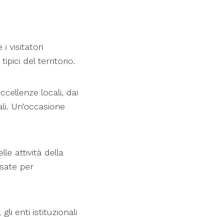
i visitatori
pici del territorio.
cellenze locali, dai
nali. Un’occasione
le attività della
nsate per
li enti istituzionali