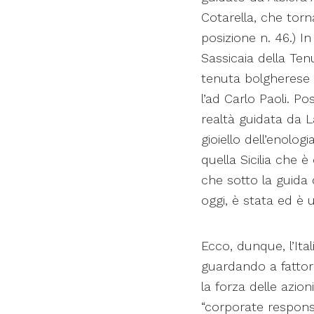
Cotarella, che torna
posizione n. 46.) I
Sassicaia della Ten
tenuta bolgherese i
l’ad Carlo Paoli. Po
realtà guidata da 
gioiello dell’enolog
quella Sicilia che
che sotto la guida 
oggi, è stata ed è u
Ecco, dunque, l’Ital
guardando a fattori 
la forza delle azion
“corporate responsa