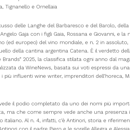
a, Tignanello e Ornellaia
cusso delle Langhe del Barbaresco e del Barolo, della 
ngelo Gaja con i figli Gaia, Rossana e Giovanni, e la m
ano (ed europeo) del vino mondiale, e n. 2 in assoluto,
llo della cantina argentina Catena. È il verdetto del
Brands” 2025, la classifica stilata ogni anno dal mag
nalizzata da WineNews, basata sui voti espressi da un
i più influenti wine writer, imprenditori dell’horeca, 
vede il podio completato da uno dei nomi più importa
Alta, ma che come sempre vede anche una presenza 
italiano. Al n. 4, infatti, c’è Antinori, storia e riferimen
ntinori con il padre Piero e le sorelle Allegra e Alessia