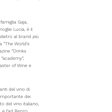
famiglia Gaja,
oglie Lucia, è il
 dietro al brand più
la “The World’s
azine “Drinks
a “academy”,
Master of Wine e
nti del vino di
importante dei
to del vino italiano,
, e l’ad Renzo