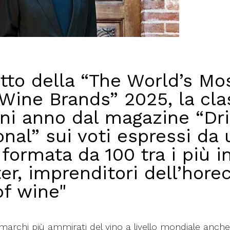
etto della “The World’s Mo
ine Brands” 2025, la clas
gni anno dal magazine “Dr
onal” sui voti espressi da
ormata da 100 tra i più in
er, imprenditori dell’hore
of wine"
i marchi più ammirati del vino a livello mondiale anche 