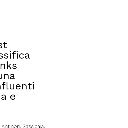
st
sifica
inks
 una
fluenti
ca e
Antinori, Sassicaia,