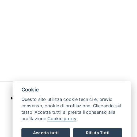
Cookie
PUNTO VENDITA: SAN SECONDO (TO) 10060
Questo sito utilizza cookie tecnici e, previo
VIA VALPELLICE, 100
consenso, cookie di profilazione. Cliccando sul
TEL. +39 0121 500508
tasto 'Accetta tutti' si presta il consenso alla
profilazione
Cookie policy
Accetta tutti
Rifiuta Tutti