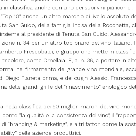
 in classifica anche con uno dei suoi vini più iconici, il
n “Top 10” anche un altro marchio di livello assoluto 
uta San Guido, della famiglia Incisa della Rocchetta, c
nsieme al presidente di Tenuta San Guido, Alessandro 
sizione n. 34 per un altro top brand del vino italiano, 
Lamberto Frescobaldi, e gruppo che mette in classifi
ia tricolore, come Ornellaia. E, al n. 36, a portare in a
 è ormai nel firmamento del grande vino mondiale, ecc
di Diego Planeta prima, e dei cugini Alessio, Francesc
na delle grandi griffe del “rinascimento” enologico dell
ia nella classifica dei 50 migliori marchi del vino mondi
come “la qualità e la consistenza del vino”, il “rappor
i di “branding & marketing”, e altri fattori come la soste
bility” delle aziende produttrici.