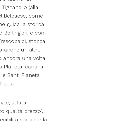
 Tignanello (alla
del Belpaese, come
he guida la storica
Berlingieri, e con
Frescobaldi, storica
ca anche un altro
lto ancora una volta
o Planeta, cantina
a e Santi Planeta
’Isola.
ale, stilata
to qualità prezzo”,
nibilità sociale e la