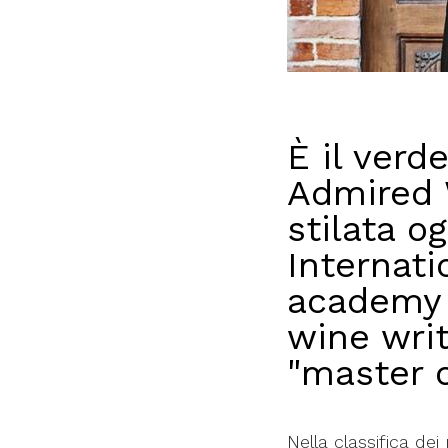
È il verd
Admired W
stilata o
Internati
academy f
wine writ
"master 
Nella classifica de