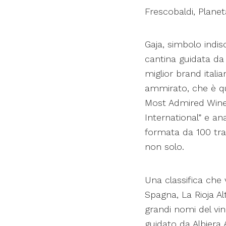
Frescobaldi, Planet
Gaja, simbolo indis
cantina guidata da A
miglior brand itali
ammirato, che è que
Most Admired Wine 
International” e a
formata da 100 tra 
non solo.
Una classifica che 
Spagna, La Rioja 
grandi nomi del vino 
guidato da Albiera A