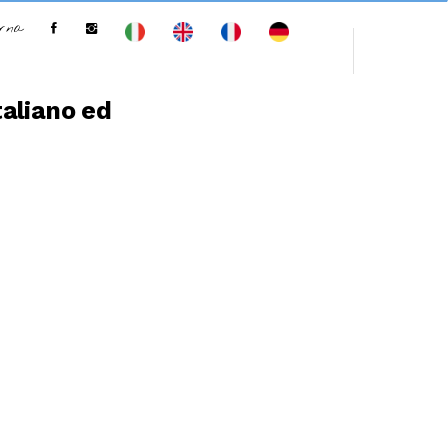
erna
taliano ed