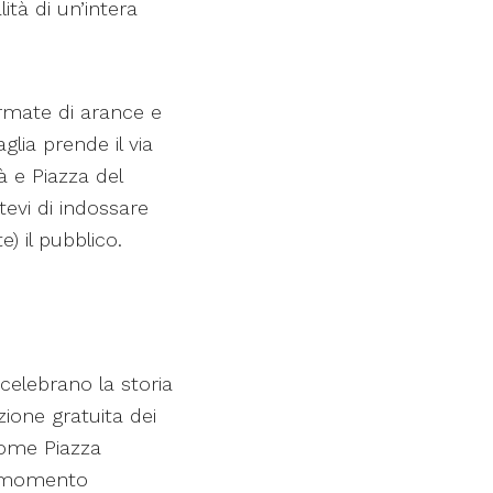
ità di un’intera
armate di arance e
aglia prende il via
à e Piazza del
tevi di indossare
) il pubblico.
celebrano la storia
zione gratuita dei
 come Piazza
un momento