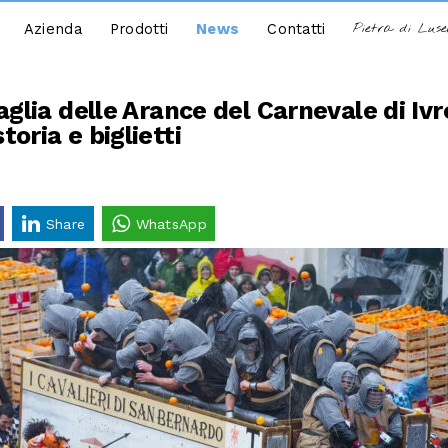
Azienda
Prodotti
News
Contatti
Pietra di Lus
aglia delle Arance del Carnevale di Iv
oria e biglietti
Share
WhatsApp