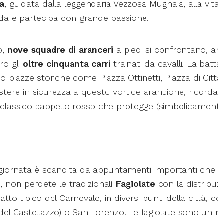
ta
, guidata dalla leggendaria Vezzosa Mugnaia, alla vital
orda e partecipa con grande passione.
o,
nove squadre di aranceri
a piedi si confrontano, 
ro gli
oltre cinquanta carri
trainati da cavalli. La batt
o piazze storiche come Piazza Ottinetti, Piazza di Citt
stere in sicurezza a questo vortice arancione, ricorda
il classico cappello rosso che protegge (simbolicamente
a giornata è scandita da appuntamenti importanti che 
00, non perdete le tradizionali
Fagiolate
con la distribu
 piatto tipico del Carnevale, in diversi punti della città,
 del Castellazzo) o San Lorenzo. Le fagiolate sono 