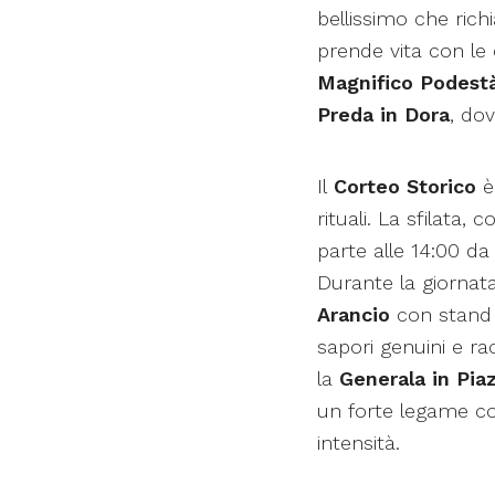
bellissimo che rich
prende vita con le c
Magnifico Podest
Preda in Dora
, dov
Il
Corteo Storico
è 
rituali. La sfilata,
parte alle 14:00 da 
Durante la giornata 
Arancio
con stand e
sapori genuini e rac
la
Generala in Piaz
un forte legame co
intensità.