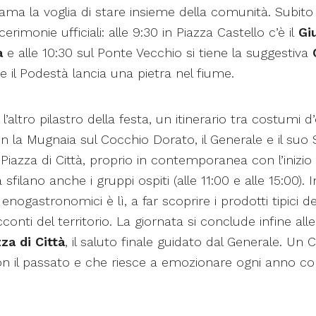
iama la voglia di stare insieme della comunità. Subito 
erimonie ufficiali: alle 9:30 in Piazza Castello c’è il
Gi
à
e alle 10:30 sul Ponte Vecchio si tiene la suggestiva
e il Podestà lancia una pietra nel fiume.
l’altro pilastro della festa, un itinerario tra costumi 
 con la Mugnaia sul Cocchio Dorato, il Generale e il suo
Piazza di Città, proprio in contemporanea con l’inizio d
sfilano anche i gruppi ospiti (alle 11:00 e alle 15:00). In
nogastronomici è lì, a far scoprire i prodotti tipici d
conti del territorio. La giornata si conclude infine all
za di Città
, il saluto finale guidato dal Generale. Un
n il passato e che riesce a emozionare ogni anno co