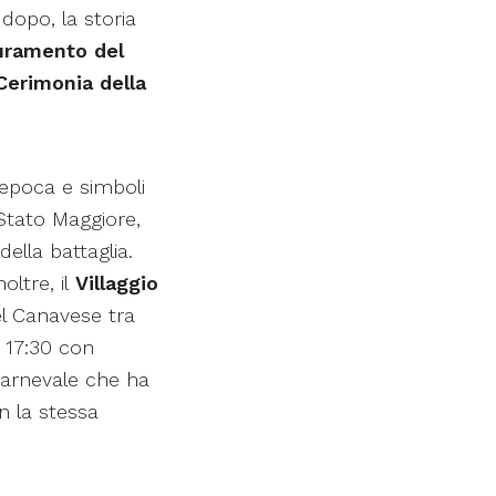
dopo, la storia
uramento del
Cerimonia della
d’epoca e simboli
 Stato Maggiore,
ella battaglia.
oltre, il
Villaggio
el Canavese tra
e 17:30 con
 Carnevale che ha
n la stessa