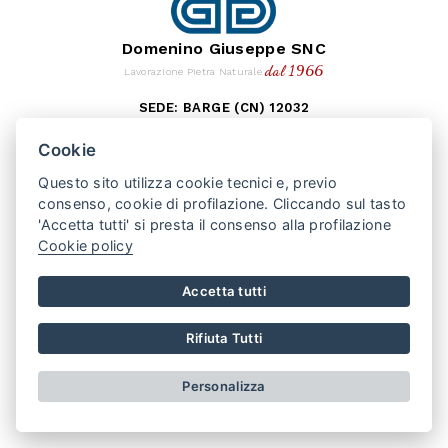
Domenino Giuseppe SNC
dal 1966
Lavorazione Pietra Naturale
SEDE: BARGE (CN) 12032
VIA MONTEBRACCO, 15
Cookie
TEL. +39 0175 346407
Questo sito utilizza cookie tecnici e, previo
PUNTO VENDITA: SAN SECONDO (TO) 10060
consenso, cookie di profilazione. Cliccando sul tasto
VIA VALPELLICE, 100
'Accetta tutti' si presta il consenso alla profilazione
TEL. +39 0121 500508
Cookie policy
REGISTRO IMPRESE CN
REA 141230
P.IVA 01875790048
Accetta tutti
AREA RISERVATA
PRIVACY POLICY
COOKIE POLICY
Rifiuta Tutti
CONDIZIONI DI VENDITA
Realizzato da
Leonardo Web
Personalizza