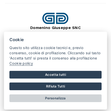
Domenino Giuseppe SNC
dal 1966
Lavorazione Pietra Naturale
Cookie
SEDE: BARGE (CN) 12032
VIA MONTEBRACCO, 15
Questo sito utilizza cookie tecnici e, previo
TEL. +39 0175 346407
consenso, cookie di profilazione. Cliccando sul tasto
'Accetta tutti' si presta il consenso alla profilazione
Cookie policy
PUNTO VENDITA: SAN SECONDO (TO) 10060
VIA VALPELLICE, 100
TEL. +39 0121 500508
Accetta tutti
REGISTRO IMPRESE CN
REA 141230
P.IVA 01875790048
Rifiuta Tutti
AREA RISERVATA
PRIVACY POLICY
COOKIE POLICY
Personalizza
CONDIZIONI DI VENDITA
Realizzato da
Leonardo Web