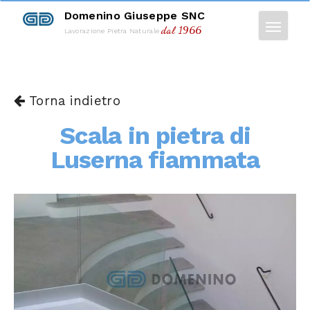
Domenino Giuseppe SNC
dal 1966
Lavorazione Pietra Naturale
Torna indietro
Scala in pietra di
Luserna fiammata