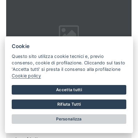
Cookie
Questo sito utilizza cookie tecnici e, previo
consenso, cookie di profilazione. Cliccando sul tasto
'Accetta tutti' si presta il consenso alla profilazione
Cookie policy
14/06/2025
Accetta tutti
A Frabosa Sottana è in arrivo l' 11ª
edizione del Salone del Libro di Montagna
Rifiuta Tutti
In programma sabato 19 e domenica 20
Personalizza
luglio presso la Sala Consiliare del Comune. Gli...